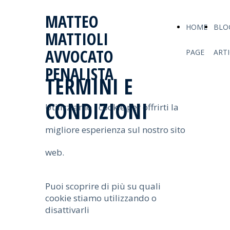
MATTEO
HOME
BLO
MATTIOLI
AVVOCATO
PAGE
ARTI
PENALISTA
TERMINI E
CONDIZIONI
Utilizziamo i cookie per offrirti la
migliore esperienza sul nostro sito
web.
Puoi scoprire di più su quali
cookie stiamo utilizzando o
disattivarli